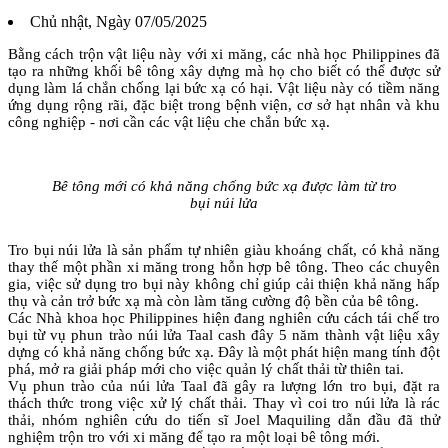
Chủ nhật, Ngày 07/05/2025
Bằng cách trộn vật liệu này với xi măng, các nhà học Philippines đã
tạo ra những khối bê tông xây dựng mà họ cho biết có thể được sử
dụng làm lá chắn chống lại bức xạ có hại. Vật liệu này có tiềm năng
ứng dụng rộng rãi, đặc biệt trong bệnh viện, cơ sở hạt nhân và khu
công nghiệp - nơi cần các vật liệu che chắn bức xạ.
Bê tông mới có khả năng chống bức xạ được làm từ tro
bụi núi lửa
Tro bụi núi lửa là sản phẩm tự nhiên giàu khoáng chất, có khả năng
thay thế một phần xi măng trong hỗn hợp bê tông. Theo các chuyên
gia, việc sử dụng tro bụi này không chỉ giúp cải thiện khả năng hấp
thụ và cản trở bức xạ mà còn làm tăng cường độ bền của bê tông.
Các Nhà khoa học Philippines hiện đang nghiên cứu cách tái chế tro
bụi từ vụ phun trào núi lửa Taal cash đây 5 năm thành vật liệu xây
dựng có khả năng chống bức xạ. Đây là một phát hiện mang tính đột
phá, mở ra giải pháp mới cho việc quản lý chất thải từ thiên tai.
Vụ phun trào của núi lửa Taal đã gây ra lượng lớn tro bụi, đặt ra
thách thức trong việc xử lý chất thải. Thay vì coi tro núi lửa là rác
thải, nhóm nghiên cứu do tiến sĩ Joel Maquiling dẫn đầu đã thử
nghiệm trộn tro với xi măng để tạo ra một loại bê tông mới.