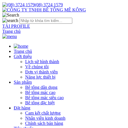
(08) 3724 1579
TẢI PROFILE
Trang chủ
Trang chủ
Giới thiệu
Lịch sử hình thành
Về chúng tôi
Đơn vị thành viên
Năng lực thiết bị
Sản phẩm
Bê tông dân dụng
Bê tông mác cao
Bê tông mác siêu cao
Bê tông đặc biệt
Đặt hàng
Cam kết chất lượng
Nhân viên kinh doanh
Chính sách bán hàng