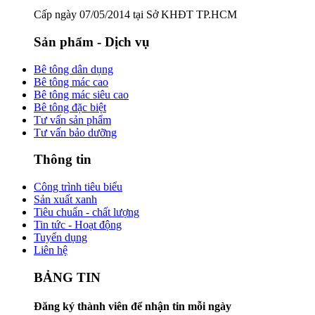
Cấp ngày 07/05/2014 tại Sở KHĐT TP.HCM
Sản phẩm - Dịch vụ
Bê tông dân dụng
Bê tông mác cao
Bê tông mác siêu cao
Bê tông đặc biệt
Tư vấn sản phẩm
Tư vấn bảo dưỡng
Thông tin
Công trình tiêu biểu
Sản xuất xanh
Tiêu chuẩn - chất lượng
Tin tức - Hoạt động
Tuyển dụng
Liên hệ
BẢNG TIN
Đăng ký thành viên để nhận tin mỗi ngày