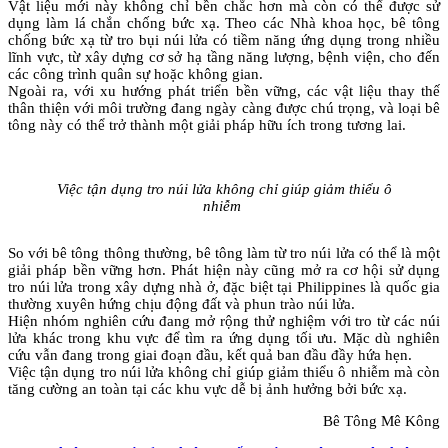
Vật liệu mới này không chỉ bền chắc hơn mà còn có thể được sử
dụng làm lá chắn chống bức xạ. Theo các Nhà khoa học, bê tông
chống bức xạ từ tro bụi núi lửa có tiềm năng ứng dụng trong nhiều
lĩnh vực, từ xây dựng cơ sở hạ tầng năng lượng, bệnh viện, cho đến
các công trình quân sự hoặc không gian.
Ngoài ra, với xu hướng phát triển bền vững, các vật liệu thay thế
thân thiện với môi trường đang ngày càng được chú trọng, và loại bê
tông này có thể trở thành một giải pháp hữu ích trong tương lai.
Việc tận dụng tro núi lửa không chỉ giúp giảm thiểu ô
nhiễm
So với bê tông thông thường, bê tông làm từ tro núi lửa có thể là một
giải pháp bền vững hơn. Phát hiện này cũng mở ra cơ hội sử dụng
tro núi lửa trong xây dựng nhà ở, đặc biệt tại Philippines là quốc gia
thường xuyên hứng chịu động đất và phun trào núi lửa.
Hiện nhóm nghiên cứu đang mở rộng thử nghiệm với tro từ các núi
lửa khác trong khu vực để tìm ra ứng dụng tối ưu. Mặc dù nghiên
cứu vẫn đang trong giai đoạn đầu, kết quả ban đầu đầy hứa hẹn.
Việc tận dụng tro núi lửa không chỉ giúp giảm thiểu ô nhiễm mà còn
tăng cường an toàn tại các khu vực dễ bị ảnh hưởng bởi bức xạ.
Bê Tông Mê Kông