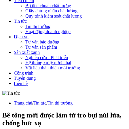
Tiêu chuẩn
Bộ tiêu chuẩn chất lượng
Giấy chứng nhận chất lượng
Quy trình kiếm soát chất lượng
Tin tức
Tin thị trường
Hoạt động doanh nghiệp
Dịch vụ
Tư vấn bảo dưỡng
Tư vấn sản phẩm
Sản xuất xanh
Nghiên cứu - Phát triển
Hệ thống xử lý nước thải
Vật liệu thân thiện môi trường
Công trình
Tuyển dụng
Liên hệ
Trang chủ
/
Tin tức
/
Tin thị trường
Bê tông mới được làm từ tro bụi núi lửa,
chống bức xạ