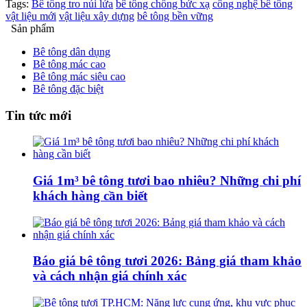
Tags:
Bê tông tro núi lửa
bê tông chống bức xạ
công nghệ bê tông
vật liệu mới
vật liệu xây dựng
bê tông bền vững
Sản phẩm
Bê tông dân dụng
Bê tông mác cao
Bê tông mác siêu cao
Bê tông đặc biệt
Tin tức mới
Giá 1m³ bê tông tươi bao nhiêu? Những chi phí
khách hàng cần biết
Báo giá bê tông tươi 2026: Bảng giá tham khảo
và cách nhận giá chính xác