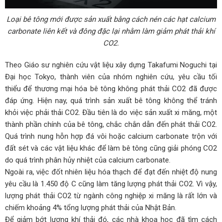
Loại bê tông mới được sản xuất bằng cách nén các hạt calcium
carbonate liên kết và đông đặc lại nhằm làm giảm phát thải khí
CO2.
Theo Giáo sư nghiên cứu vật liệu xây dựng Takafumi Noguchi tại
Đại học Tokyo, thành viên của nhóm nghiên cứu, yêu cầu tối
thiểu để thương mại hóa bê tông không phát thải CO2 đã được
đáp ứng. Hiện nay, quá trình sản xuất bê tông không thể tránh
khỏi việc phải thải CO2. Đầu tiên là do việc sản xuất xi măng, một
thành phần chính của bê tông, chắc chắn dẫn đến phát thải CO2.
Quá trình nung hỗn hợp đá vôi hoặc calcium carbonate trộn với
đất sét và các vật liệu khác để làm bê tông cũng giải phóng CO2
do quá trình phân hủy nhiệt của calcium carbonate.
Ngoài ra, việc đốt nhiên liệu hóa thạch để đạt đến nhiệt độ nung
yêu cầu là 1.450 độ C cũng làm tăng lượng phát thải CO2. Vì vậy,
lượng phát thải CO2 từ ngành công nghiệp xi măng là rất lớn và
chiếm khoảng 4% tổng lượng phát thải của Nhật Bản.
Để giảm bớt lượng khí thải đó, các nhà khoa học đã tìm cách